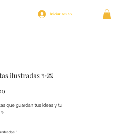
Iniciar sesión
tas ilustradas ✨💌
Precio
00
tas que guardan tus ideas y tu
 ✨
olo una libreta, es un espacio
lustradas
*
donde tus pensamientos toman