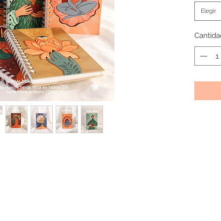
forma. 
Elegir
acompa
necesita
Cantida
simplem
contigo
Cinco d
propia 
inspirar
Perfect
tu día o
límites.
Especif
• Tamañ
llevar c
• Pasta 
protege
• Diseñ