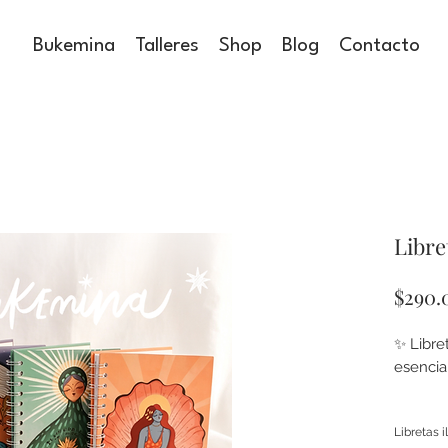
Bukemina
Talleres
Shop
Blog
Contacto
Libre
$290.
✨ Libre
esencia
No es s
Libretas i
íntimo 