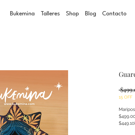
Bukemina
Talleres
Shop
Blog
Contacto
Guard
 $499.
15 OFF
Mariposa
$499.00
$449.10
En Buke