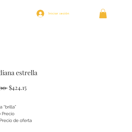
Iniciar sesión
iana estrella
Precio
Precio
00 
$424.15
de
oferta
 “brilla”
 Precio
Precio de oferta
mina, cada pieza cuenta una