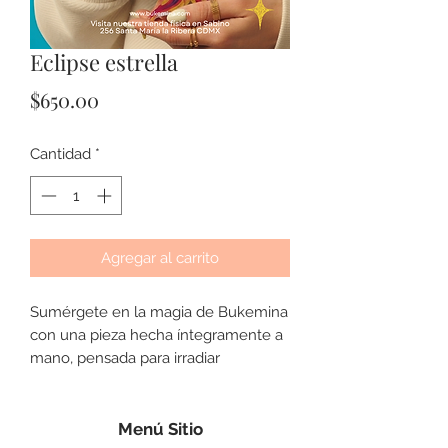
Eclipse estrella
Precio
$650.00
Cantidad
*
Agregar al carrito
Sumérgete en la magia de Bukemina
con una pieza hecha íntegramente a
mano, pensada para irradiar
intención, conexión y belleza desde
el primer trazo. Cada creación es
únicx: pintada, moldeada y barnizada
Menú Sitio