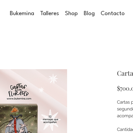
Bukemina
Talleres
Shop
Blog
Contacto
Carta
$700.
Cartas 
segundo
acompañ
con amo
Cada ca
Cantida