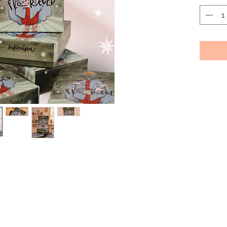
que lle
un reco
fuerza i
Este or
momento
clarida
volver a 
Es una i
honrar t
sin prisa
Más que
cotidia
acompa
conecta
mundos 
Ideal pa
cerrar 
espacio
Mundos 