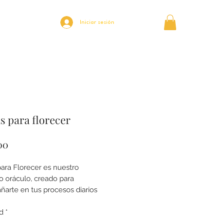
Iniciar sesión
s para florecer
Precio
00
para Florecer es nuestro
 oráculo, creado para
arte en tus procesos diarios
r, intención y creatividad.
rta guarda un mensaje poderoso
d
*