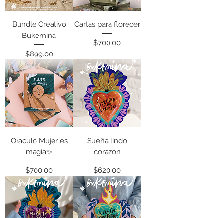
Bundle Creativo
Cartas para florecer
Bukemina
Precio
$700.00
Precio
$899.00
Oraculo Mujer es
Sueña lindo
magia✨
corazón
Precio
Precio
$700.00
$620.00