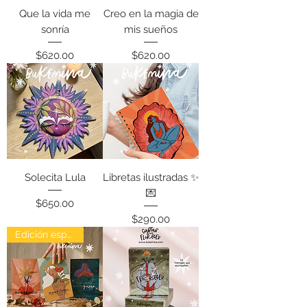
Que la vida me
Creo en la magia de
sonría
mis sueños
Precio
Precio
$620.00
$620.00
Solecita Lula
Libretas ilustradas ✨
💌
Precio
$650.00
Precio
$290.00
Edición especial