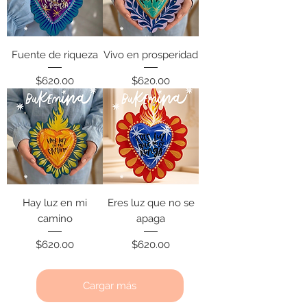
Fuente de riqueza
Vivo en prosperidad
Precio
Precio
$620.00
$620.00
Hay luz en mi
Eres luz que no se
camino
apaga
Precio
Precio
$620.00
$620.00
Cargar más